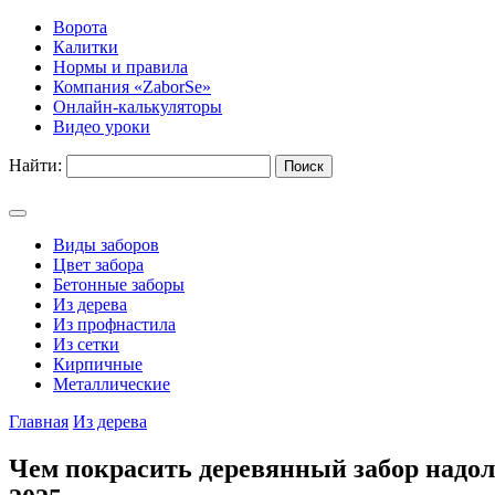
Ворота
Калитки
Нормы и правила
Компания «ZaborSe»
Онлайн-калькуляторы
Видео уроки
Найти:
Виды заборов
Цвет забора
Бетонные заборы
Из дерева
Из профнастила
Из сетки
Кирпичные
Металлические
Главная
Из дерева
Чем покрасить деревянный забор надо