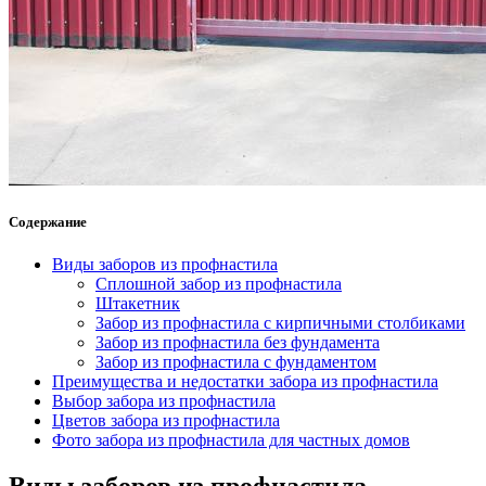
Содержание
Виды заборов из профнастила
Сплошной забор из профнастила
Штакетник
Забор из профнастила с кирпичными столбиками
Забор из профнастила без фундамента
Забор из профнастила с фундаментом
Преимущества и недостатки забора из профнастила
Выбор забора из профнастила
Цветов забора из профнастила
Фото забора из профнастила для частных домов