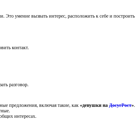
и. Это умение вызвать интерес, расположить к себе и построить
овить контакт.
зать разговор.
зные предложения, включая такие, как
«девушки на
ДосугРост
»
.
тные.
общих интересах.