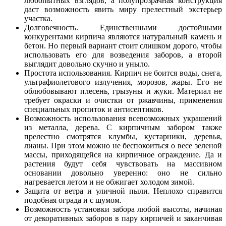
любопытных взглядов, а полупрозрачная конструкция
даст возможность явить миру прелестный экстерьер
участка.
Долговечность. Единственными достойными
конкурентами кирпича являются натуральный камень и
бетон. Но первый вариант стоит слишком дорого, чтобы
использовать его для возведения заборов, а второй
выглядит довольно скучно и уныло.
Простота использования. Кирпич не боится воды, снега,
ультрафиолетового излучения, морозов, жары. Его не
облюбовывают плесень, грызуны и жуки. Материал не
требует окраски и очистки от ржавчины, применения
специальных пропиток и антисептиков.
Возможность использования всевозможных украшений
из металла, дерева. С кирпичным забором также
прелестно смотрятся клумбы, кустарники, деревья,
лианы. При этом можно не беспокоиться о весе зеленой
массы, приходящейся на кирпичное ограждение. Да и
растения будут себя чувствовать на массивном
основании довольно уверенно: оно не сильно
нагревается летом и не обжигает холодом зимой.
Защита от ветра и уличной пыли. Неплохо справится
подобная ограда и с шумом.
Возможность установки забора любой высоты, начиная
от декоративных заборов в пару кирпичей и заканчивая