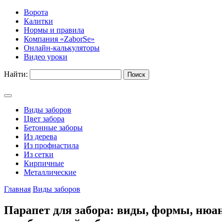
Ворота
Калитки
Нормы и правила
Компания «ZaborSe»
Онлайн-калькуляторы
Видео уроки
Найти:
Виды заборов
Цвет забора
Бетонные заборы
Из дерева
Из профнастила
Из сетки
Кирпичные
Металлические
Главная
Виды заборов
Парапет для забора: виды, формы, ню