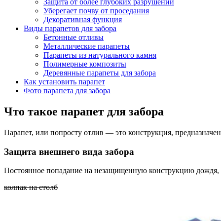
Защита от более глубоких разрушений
Уберегает почву от проседания
Декоративная функция
Виды парапетов для забора
Бетонные отливы
Металлические парапеты
Парапеты из натурального камня
Полимерные композиты
Деревянные парапеты для забора
Как установить парапет
Фото парапета для забора
Что такое парапет для забора
Парапет, или попросту отлив — это конструкция, предназначенн
Защита внешнего вида забора
Постоянное попадание на незащищенную конструкцию дождя, сн
колпак на столб