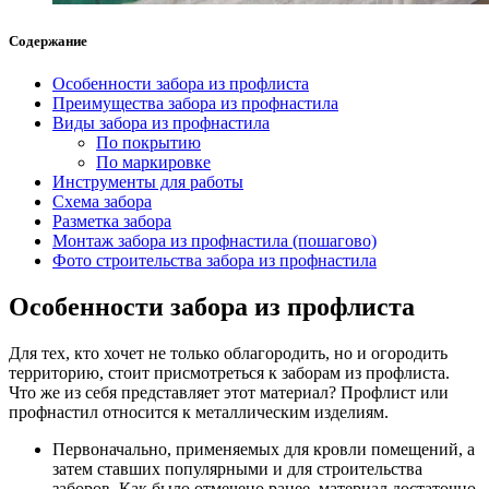
Содержание
Особенности забора из профлиста
Преимущества забора из профнастила
Виды забора из профнастила
По покрытию
По маркировке
Инструменты для работы
Схема забора
Разметка забора
Монтаж забора из профнастила (пошагово)
Фото строительства забора из профнастила
Особенности забора из профлиста
Для тех, кто хочет не только облагородить, но и огородить
территорию, стоит присмотреться к заборам из профлиста.
Что же из себя представляет этот материал? Профлист или
профнастил относится к металлическим изделиям.
Первоначально, применяемых для кровли помещений, а
затем ставших популярными и для строительства
заборов. Как было отмечено ранее, материал достаточно