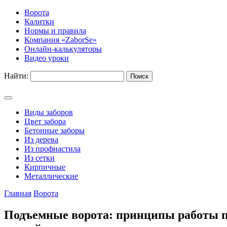
Ворота
Калитки
Нормы и правила
Компания «ZaborSe»
Онлайн-калькуляторы
Видео уроки
Найти:
Виды заборов
Цвет забора
Бетонные заборы
Из дерева
Из профнастила
Из сетки
Кирпичные
Металлические
Главная
Ворота
Подъемные ворота: принципы работы по