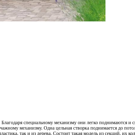
 Благодаря специальному механизму они легко поднимаются и с
жному механизму. Одна цельная створка поднимается до потолк
ластика, так и из дерева. Состоит такая модель из секций, их к