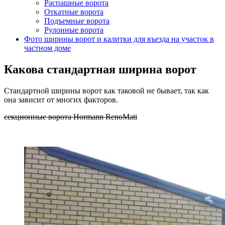
Распашные ворота
Откатные ворота
Подъемные ворота
Рулонные ворота
Фото ширины ворот и калитки для въезда на участок в
частном доме
Какова стандартная ширина ворот
Стандартной ширины ворот как таковой не бывает, так как
она зависит от многих факторов.
секционные ворота Hormann RenoMati