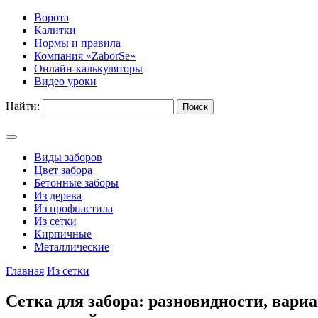
Ворота
Калитки
Нормы и правила
Компания «ZaborSe»
Онлайн-калькуляторы
Видео уроки
Найти:
Виды заборов
Цвет забора
Бетонные заборы
Из дерева
Из профнастила
Из сетки
Кирпичные
Металлические
Главная
Из сетки
Cетка для забора: разновидности, вари