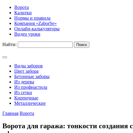
Ворота
Калитки
Нормы и правила
Компания «ZaborSe»
Онлайн-калькуляторы
Видео уроки
Найти:
Виды заборов
Цвет забора
Бетонные заборы
Из дерева
Из профнастила
Из сетки
Кирпичные
Металлические
Главная
Ворота
Ворота для гаража: тонкости создания