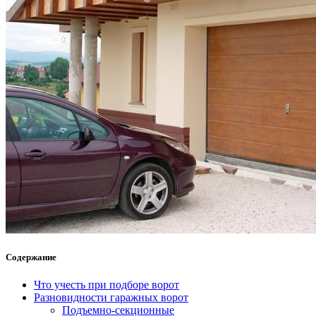
Содержание
Что учесть при подборе ворот
Разновидности гаражных ворот
Подъемно-секционные